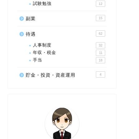
試験勉強
12
副業
15
待遇
62
人事制度
32
年収・税金
11
手当
18
貯金・投資・資産運用
4