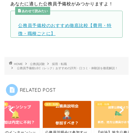
あなたに適した公務員予備校がみつかりますよ！
あわせて読みたい
公務員予備校のおすすめ徹底比較【費用・特
徴・職種ごとに】
HOME
公務員試験
採用・転職
公務員予備校LEC（レック）おすすめの評判・口コミ・体験談を徹底解説！
RELATED POST
・転職
採用・転職
採用・転職
務員のインターンシッ
公務員説明会は参加すべ
【結論】地方公務員