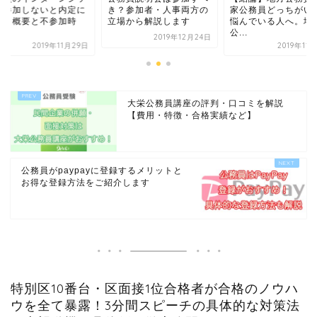
に参加しないと内定に
き？参加者・人事両方の
家公務員どっちがい
利？概要と不参加時
立場から解説します
悩んでいる人へ。地
.
公...
2019年12月24日
2019年11月29日
2019年11
大栄公務員講座の評判・口コミを解説
【費用・特徴・合格実績など】
公務員がpaypayに登録するメリットと
お得な登録方法をご紹介します
特別区10番台・区面接1位合格者が合格のノウハ
ウを全て暴露！3分間スピーチの具体的な対策法