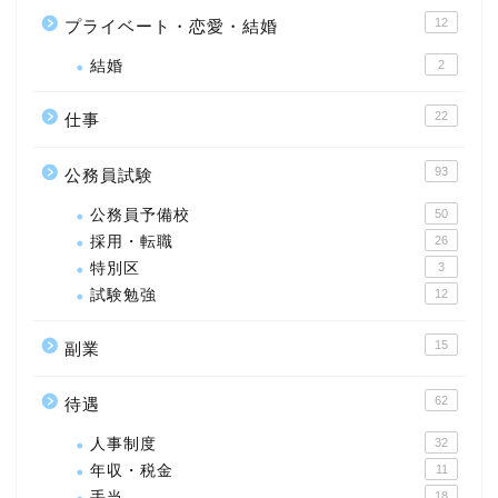
12
プライベート・恋愛・結婚
結婚
2
22
仕事
93
公務員試験
公務員予備校
50
採用・転職
26
特別区
3
試験勉強
12
15
副業
62
待遇
人事制度
32
年収・税金
11
手当
18