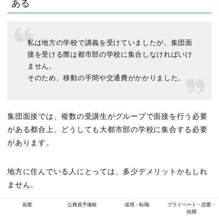
ある
私は地方の学校で講義を受けていましたが、集団面
接を受ける際は
都市部の学校に集合しなければいけ
ません。
そのため、移動の手間や交通費がかかりました。
集団面接では、複数の受講生がグループで面接を行う必要
がある都合上、どうしても大都市部の学校に集合する必要
があります。
地方に住んでいる人にとっては、多少デメリットかもしれ
ません。
副業
公務員予備校
採用・転職
プライベート・恋愛・
結婚
とはいえ、集団面接を受けられない予備校もありますし、