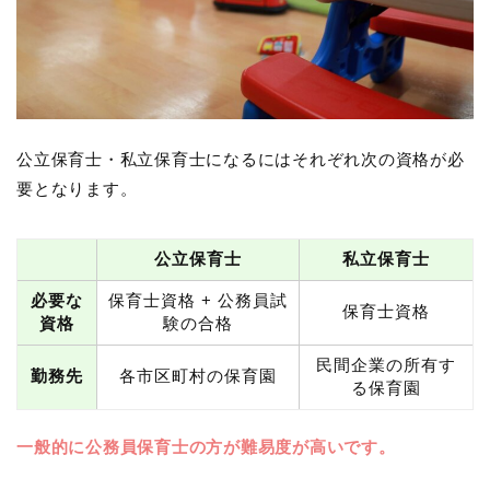
公立保育士・私立保育士になるにはそれぞれ次の資格が必
要となります。
公立保育士
私立保育士
必要な
保育士資格 + 公務員試
保育士資格
資格
験の合格
民間企業の所有す
勤務先
各市区町村の保育園
る保育園
一般的に公務員保育士の方が難易度が高いです。