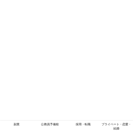
副業
公務員予備校
採用・転職
プライベート・恋愛・
結婚