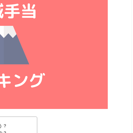
う？
の？