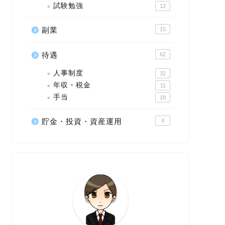
試験勉強
12
副業
15
待遇
62
人事制度
32
年収・税金
11
手当
18
貯金・投資・資産運用
4