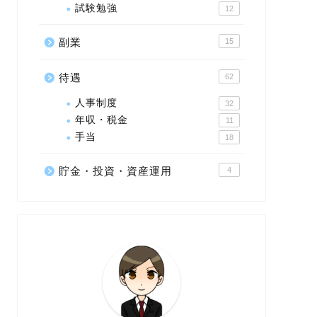
試験勉強
12
副業
15
待遇
62
人事制度
32
年収・税金
11
手当
18
貯金・投資・資産運用
4